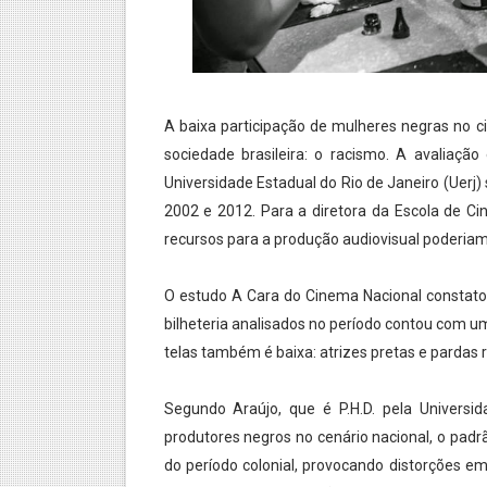
Exposição de artista chilen
Série de fotos mostra a ci
Secretaria de Cultura de São
A baixa participação de mulheres negras no 
sociedade brasileira: o racismo. A avaliaçã
Universidade Estadual do Rio de Janeiro (Uerj) 
2002 e 2012. Para a diretora da Escola de Cin
recursos para a produção audiovisual poderiam
O estudo A Cara do Cinema Nacional constat
bilheteria analisados no período contou com u
telas também é baixa: atrizes pretas e pardas 
Segundo Araújo, que é P.H.D. pela Universid
produtores negros no cenário nacional, o padr
do período colonial, provocando distorções em