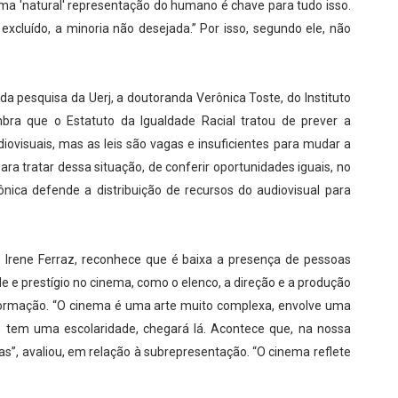
a 'natural' representação do humano é chave para tudo isso.
 excluído, a minoria não desejada.” Por isso, segundo ele, não
a pesquisa da Uerj, a doutoranda Verônica Toste, do Instituto
embra que o Estatuto da Igualdade Racial tratou de prever a
ovisuais, mas as leis são vagas e insuficientes para mudar a
ara tratar dessa situação, de conferir oportunidades iguais, no
rônica defende a distribuição de recursos do audiovisual para
, Irene Ferraz, reconhece que é baixa a presença de pessoas
de e prestígio no cinema, como o elenco, a direção e a produção
 formação. “O cinema é uma arte muito complexa, envolve uma
ocê tem uma escolaridade, chegará lá. Acontece que, na nossa
as”, avaliou, em relação à subrepresentação. “O cinema reflete