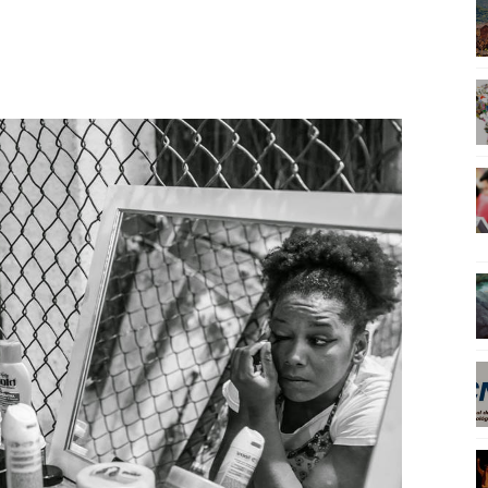
mento dos filhos em fotos incríveis
lica para Apoio de Ações de Captação ou Promoção de Eve
cínios 2015
de estudos para qualquer lugar no mundo
staque da 22ª edição do Anima Mundi
al de Cultura Viva: mais acesso aos direitos culturais
spora negra abre Festival Latinidades
á racismo na produção audiovisual brasileira
e carioca encena ópera-rock em arenas populares
 da América Latina têm encontro em Angra dos Reis