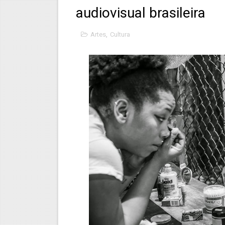
audiovisual brasileira
Fotógrafa registra o cresci
Embratur abre Chamada Púb
Artes
,
Cultura
Programa Banrisul de Patro
Rede social oferece bolsa 
Produção brasileira é o de
Sancionada a Política Nacion
Debate sobre cultura da diá
Especialistas avaliam que h
Grupo teatral de comunidad
Músicos de diversos países