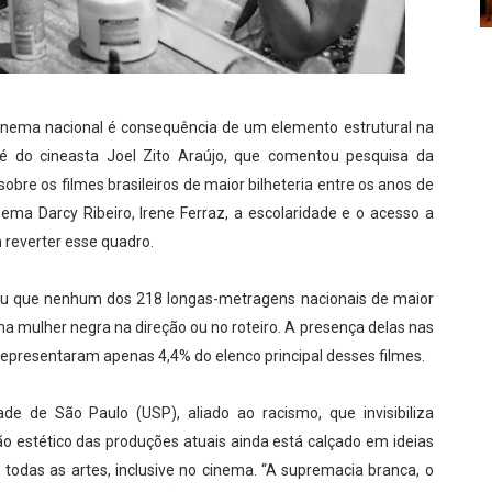
o retrata experiências de imigrantes nos EUA
dade de Nova York nos anos de 1980
 Paulo lança edital para projetos culturais
cinema nacional é consequência de um elemento estrutural na
o é do cineasta Joel Zito Araújo, que comentou pesquisa da
sobre os filmes brasileiros de maior bilheteria entre os anos de
ema Darcy Ribeiro, Irene Ferraz, a escolaridade e o acesso a
 reverter esse quadro.
ou que nenhum dos 218 longas-metragens nacionais de maior
ma mulher negra na direção ou no roteiro. A presença delas nas
representaram apenas 4,4% do elenco principal desses filmes.
ade de São Paulo (USP), aliado ao racismo, que invisibiliza
ão estético das produções atuais ainda está calçado em ideias
 todas as artes, inclusive no cinema. “A supremacia branca, o